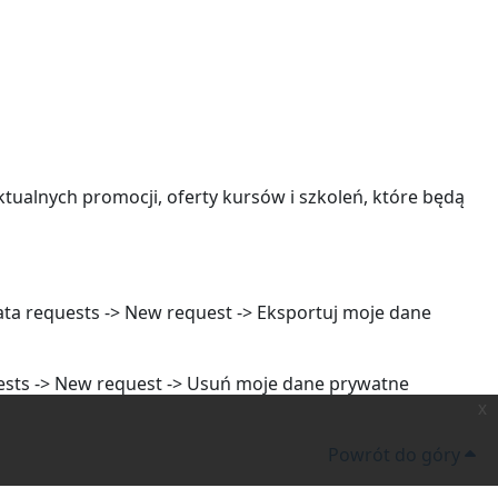
ktualnych promocji, oferty kursów i szkoleń, które będą
ta requests -> New request -> Eksportuj moje dane
uests -> New request -> Usuń moje dane prywatne
x
Powrót do góry