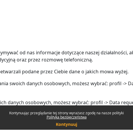
zymywać od nas informacje dotyczące naszej działalności, a
adycyjną oraz przez rozmowę telefoniczną.
zetwarzali podane przez Ciebie dane o jakich mowa wyżej.
nia swoich danych osobowych, możesz wybrać: profil -> Da
oich danych osobowych, możesz wybrać: profil -> Data req
Kontynuując przeglądanie tej strony wyrażasz zgodę na nasze polityki
Polityka bezpieczeństwa
Kontynuuj