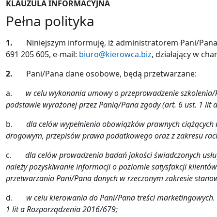
KLAUZULA INFORMACYJNA
Pełna polityka
1.
Niniejszym informuję, iż administratorem Pani/Pa
691 205 605, e-mail:
biuro@kierowca.biz
, działający w ch
2.
Pani/Pana dane osobowe, będą przetwarzane:
a.
w celu wykonania umowy o przeprowadzenie szkolenia/kur
podstawie wyrażonej przez Panią/Pana zgody (art. 6 ust. 1 lit
b.
dla celów wypełnienia obowiązków prawnych ciążących 
drogowym, przepisów prawa podatkowego oraz z zakresu rachun
c.
dla celów prowadzenia badań jakości świadczonych usług
należy pozyskiwanie informacji o poziomie satysfakcji klientó
przetwarzania Pani/Pana danych w rzeczonym zakresie stanowi
d.
w celu kierowania do Pani/Pana treści marketingowych.
1 lit a Rozporządzenia 2016/679;