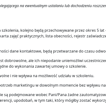
legającego na ewentualnym ustalaniu lub dochodzeniu roszczeń lub
olenia, kolejno będą przechowywane przez okres 5 lat – (
arta zajęć praktycznych, lista obecności, rejestr zaświadc
ści dane kontaktowe, będą przetwarzane do czasu odwoł
st dobrowolne, ale ich niepodanie uniemożliwi uczestnicze
ędne do wykonania zawartej umowy o szkolenie.
olne i nie wpływa na możliwość udziału w szkoleniu.
a potrzeb marketingu w dowolnym momencie bez wpływu n
e są podejmowane wobec Pani/Pana żadne zautomatyzowane
erencji, upodobań, w tym taki, który mógłby zostać wykorzy