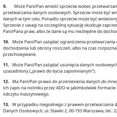
9.
Może Pani/Pan wnieść sprzeciw wobec przetwarzania
przetwarzania danych osobowych. Sprzeciw może być wn
danych w tym celu. Ponadto sprzeciw może być wniesiony
Sprzeciw z uwagi na szczególną sytuację skutkuje zaprz
Pani/Pana praw, albo że dane są mu niezbędne do dochod
10.
Może Pani/Pan zażądać ograniczenia przetwarzania d
dochodzenia lub obrony roszczeń, albo na czas rozpozn
przechowywane.
11.
Może Pani/Pan zażądać usunięcia danych osobowych, 
uzasadniony („prawo do bycia zapomnianym”).
12.
Ma Pani/Pan prawo do przeniesienia danych do inne
ich zapis na nośniku przez ADO w jakimkolwiek formac
odczytu maszynowego.
13.
W przypadku niegodnego z prawem przetwarzania da
Danych Osobowych, ul. Stawki 2, 00-193 Warszawa, tel.: 22